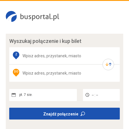
Wyszukaj połączenie
i kup bilet
Z
DO
pt. 7 sie.
-- : --
Znajdź połączenie