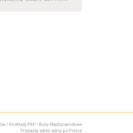
ków
/
Rozkłady PKP
/
Busy Międzynarodowe
Przejazdy adres-adres po Polsce