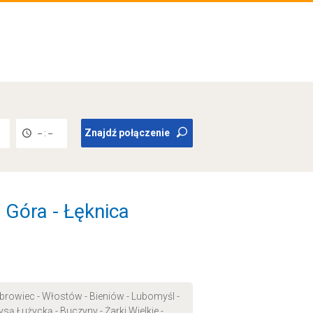
Znajdź połączenie
-- : --
a Góra - Łęknica
browiec - Włostów - Bieniów - Lubomyśl -
ysą Łużycką - Buczyny - Żarki Wielkie -