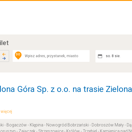
ilet
DO
so. 8 sie.
ona Góra Sp. z o.o. na trasie Zielon
.. więcej
aski - Bogaczów - Klępina - Nowogród Bobrzański - Dobroszów Mały - Dą
 Boruszyn - Zajączek - Strzeszowice - Królów - Trzebiel - Kamienica nad N