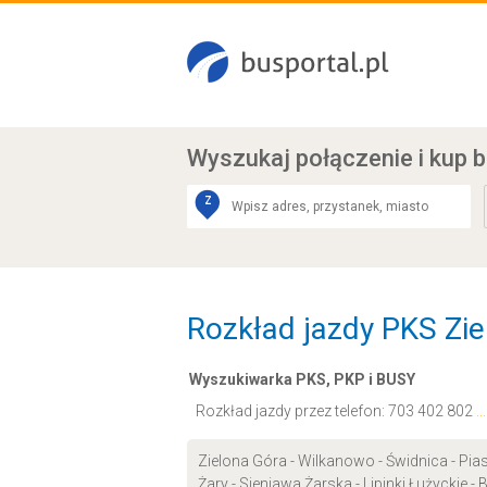
Wyszukaj połączenie
i kup b
Z
Rozkład jazdy PKS Ziel
Wyszukiwarka PKS, PKP i BUSY
Rozkład jazdy przez telefon:
703 402 802
.
Zielona Góra - Wilkanowo - Świdnica - Pi
Żary - Sieniawa Żarska - Lipinki Łużyckie -