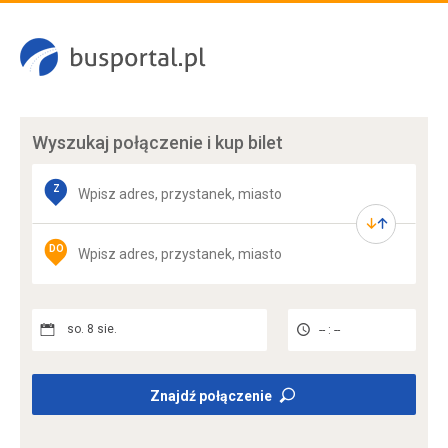
Wyszukaj połączenie
i kup bilet
Z
DO
so. 8 sie.
-- : --
Znajdź połączenie