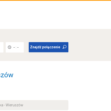
Znajdź połączenie
-- : --
uszów
atka - Wieruszów