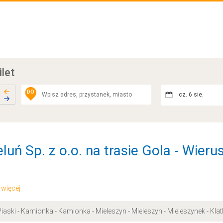
ilet
DO
cz. 6 sie.
luń Sp. z o.o. na trasie Gola - Wier
.. więcej
 Piaski - Kamionka - Kamionka - Mieleszyn - Mieleszyn - Mieleszynek - Kl