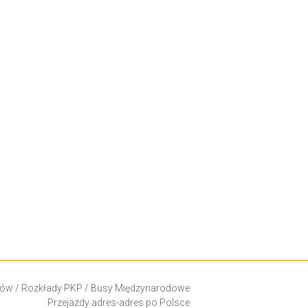
ków
/
Rozkłady PKP
/
Busy Międzynarodowe
Przejazdy adres-adres po Polsce