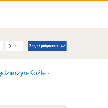
Znajdź połączenie
-- : --
ędzierzyn-Koźle -