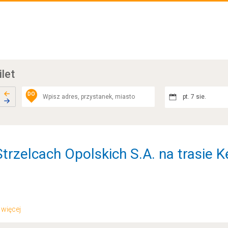
ilet
DO
pt. 7 sie.
trzelcach Opolskich S.A. na trasie K
.. więcej