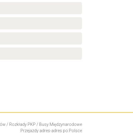
ków
/
Rozkłady PKP
/
Busy Międzynarodowe
Przejazdy adres-adres po Polsce