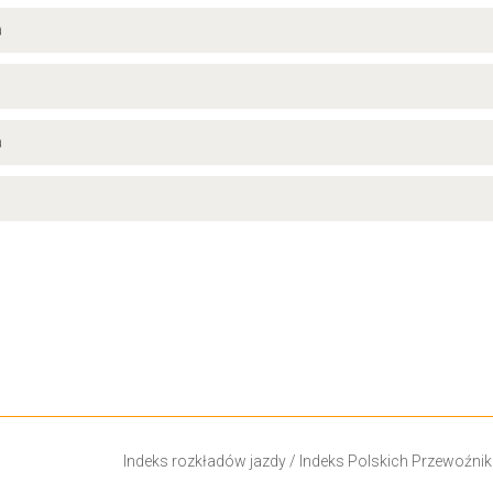
a
a
Indeks rozkładów jazdy
/
Indeks Polskich Przewoźni