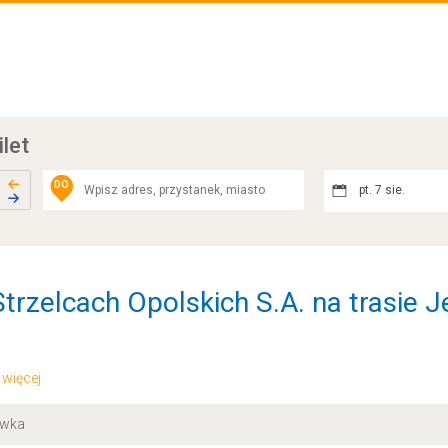
ilet
DO
pt. 7 sie.
trzelcach Opolskich S.A. na trasie J
.. więcej
ówka