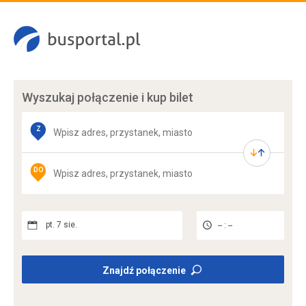
Wyszukaj połączenie
i kup bilet
Z
DO
pt. 7 sie.
-- : --
Znajdź połączenie