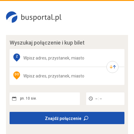
Wyszukaj połączenie
i kup bilet
Z
DO
pn. 10 sie.
-- : --
Znajdź połączenie