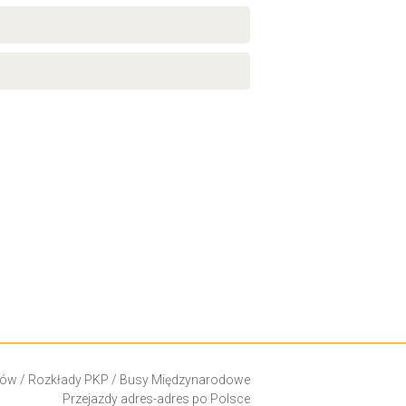
ków
/
Rozkłady PKP
/
Busy Międzynarodowe
Przejazdy adres-adres po Polsce