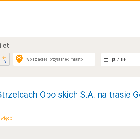
ilet
DO
pt. 7 sie.
trzelcach Opolskich S.A. na trasie G
.. więcej