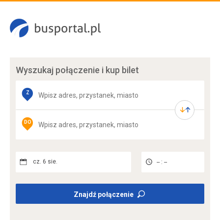
Wyszukaj połączenie
i kup bilet
Z
DO
cz. 6 sie.
-- : --
Znajdź połączenie