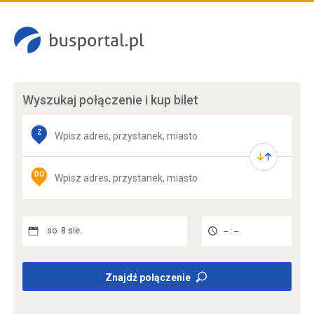
Wyszukaj połączenie
i kup bilet
Z
DO
so. 8 sie.
-- : --
Znajdź połączenie