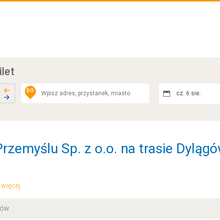
ilet
DO
cz. 6 sie.
rzemyślu Sp. z o.o. na trasie Dyląg
.. więcej
nów