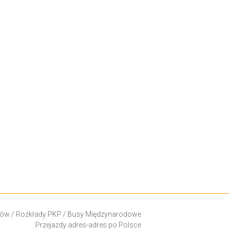
ków
/
Rozkłady PKP
/
Busy Międzynarodowe
Przejazdy adres-adres po Polsce