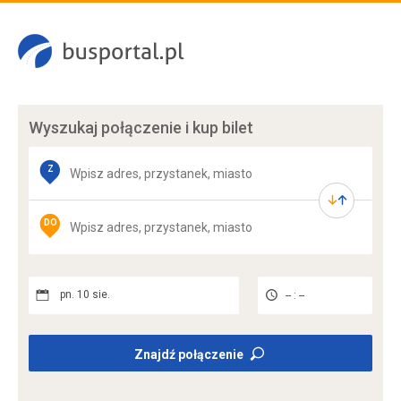
Wyszukaj połączenie
i kup bilet
Z
DO
pn. 10 sie.
-- : --
Znajdź połączenie