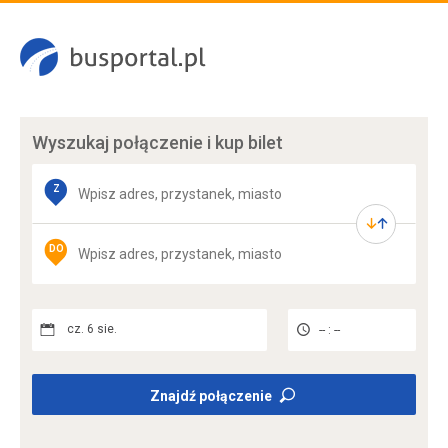
Wyszukaj połączenie
i kup bilet
Z
DO
cz. 6 sie.
-- : --
Znajdź połączenie