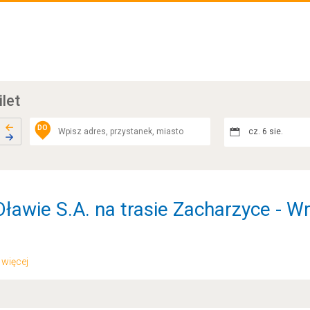
ilet
DO
cz. 6 sie.
ławie S.A. na trasie Zacharzyce - W
.. więcej