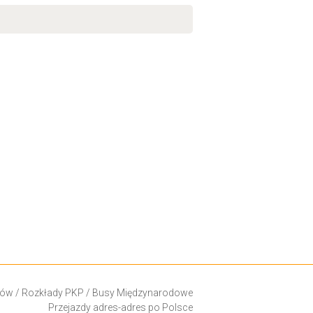
ków
/
Rozkłady PKP
/
Busy Międzynarodowe
Przejazdy adres-adres po Polsce