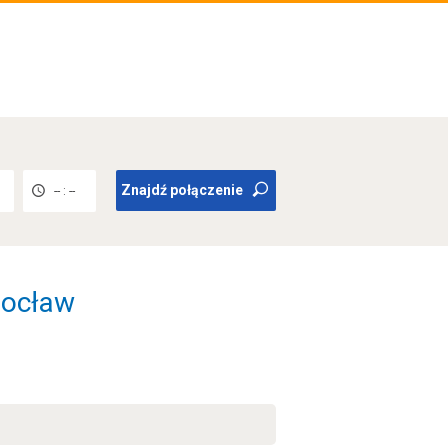
Znajdź połączenie
-- : --
rocław