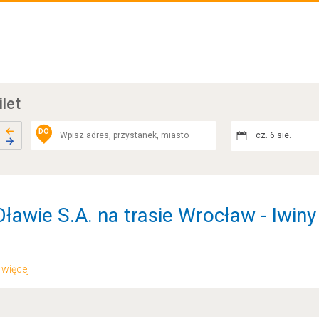
ilet
DO
cz. 6 sie.
ławie S.A. na trasie Wrocław - Iwiny
.. więcej