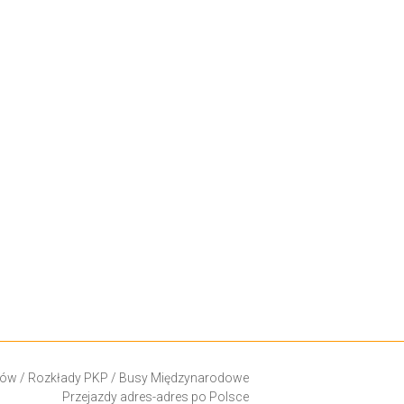
ków
/
Rozkłady PKP
/
Busy Międzynarodowe
Przejazdy adres-adres po Polsce