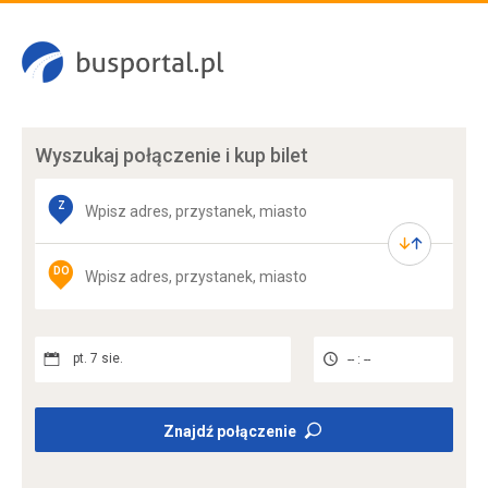
Wyszukaj połączenie
i kup bilet
Z
DO
pt. 7 sie.
-- : --
Znajdź połączenie