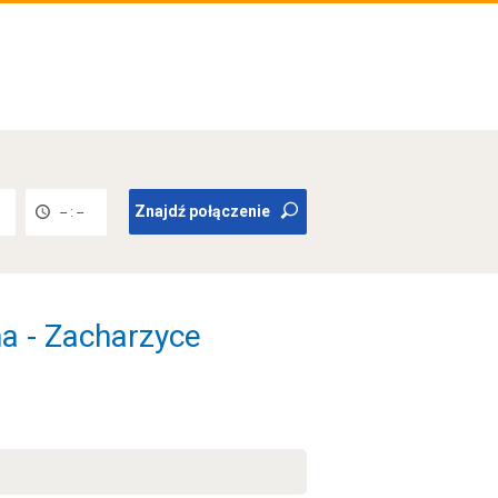
Znajdź połączenie
-- : --
na - Zacharzyce