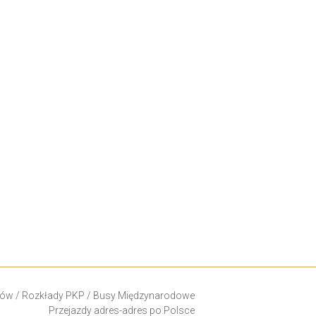
ków
/
Rozkłady PKP
/
Busy Międzynarodowe
Przejazdy adres-adres po Polsce