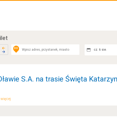
ilet
DO
cz. 6 sie.
ławie S.A. na trasie Święta Katarzy
.. więcej