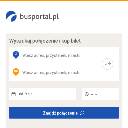
Wyszukaj połączenie
i kup bilet
Z
DO
nd. 9 sie.
-- : --
Znajdź połączenie