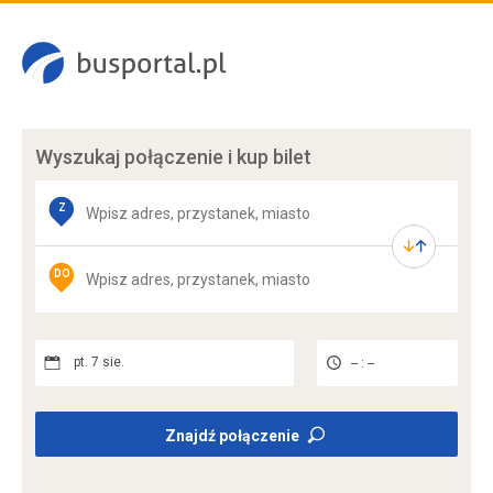
Wyszukaj połączenie
i kup bilet
Z
DO
pt. 7 sie.
-- : --
Znajdź połączenie