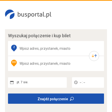
Wyszukaj połączenie
i kup bilet
Z
DO
pt. 7 sie.
-- : --
Znajdź połączenie