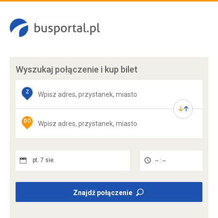
Wyszukaj połączenie
i kup bilet
Z
DO
pt. 7 sie.
-- : --
Znajdź połączenie