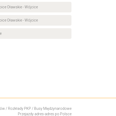
upice Oławskie - Wójcice
upice Oławskie - Wójcice
e
ków
/
Rozkłady PKP
/
Busy Międzynarodowe
Przejazdy adres-adres po Polsce