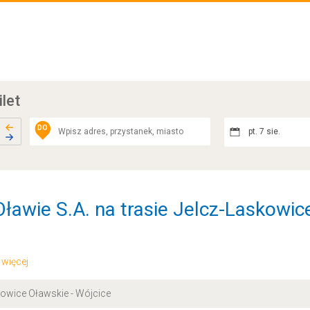
ilet
DO
pt. 7 sie.
ławie S.A. na trasie Jelcz-Laskowice
.. więcej
nkowice Oławskie - Wójcice