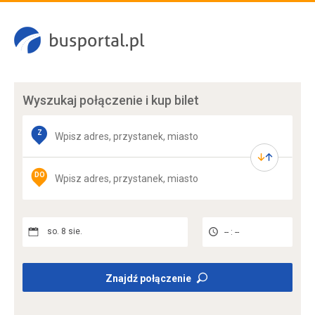
Wyszukaj połączenie
i kup bilet
Z
DO
so. 8 sie.
-- : --
Znajdź połączenie