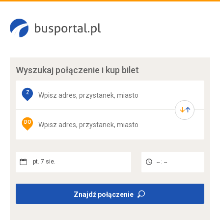
Wyszukaj połączenie
i kup bilet
Z
DO
pt. 7 sie.
-- : --
Znajdź połączenie