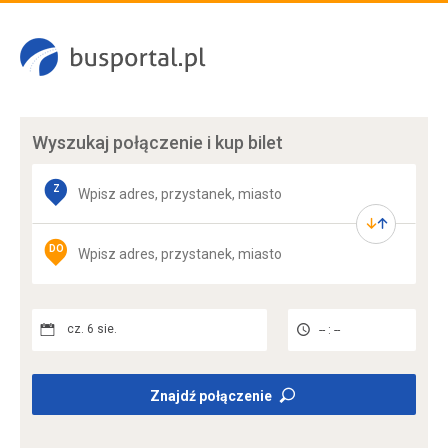
Wyszukaj połączenie
i kup bilet
Z
DO
cz. 6 sie.
-- : --
Znajdź połączenie