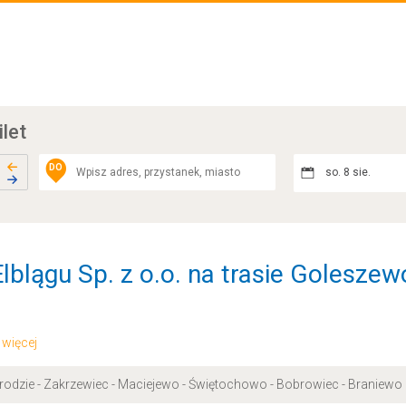
ilet
DO
so. 8 sie.
lblągu Sp. z o.o. na trasie Goleszew
.. więcej
rodzie - Zakrzewiec - Maciejewo - Świętochowo - Bobrowiec - Braniewo