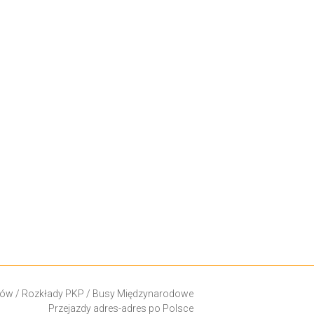
ków
/
Rozkłady PKP
/
Busy Międzynarodowe
Przejazdy adres-adres po Polsce