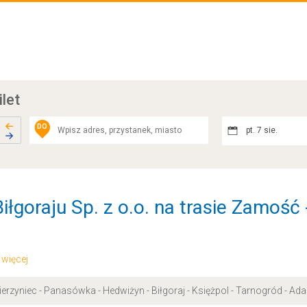
ilet
DO
pt. 7 sie.
iłgoraju Sp. z o.o. na trasie Zamość
.. więcej
erzyniec - Panasówka - Hedwiżyn - Biłgoraj - Księżpol - Tarnogród - A