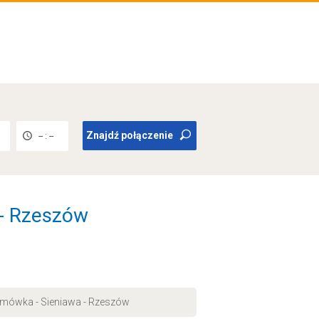
Znajdź połączenie
-- : --
 - Rzeszów
damówka - Sieniawa - Rzeszów