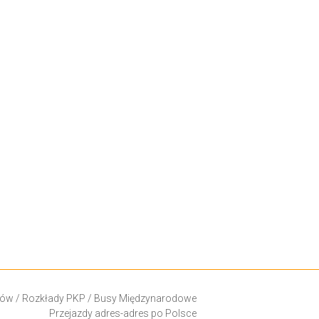
ków
/
Rozkłady PKP
/
Busy Międzynarodowe
Przejazdy adres-adres po Polsce