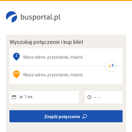
Wyszukaj połączenie
i kup bilet
Z
DO
pt. 7 sie.
-- : --
Znajdź połączenie