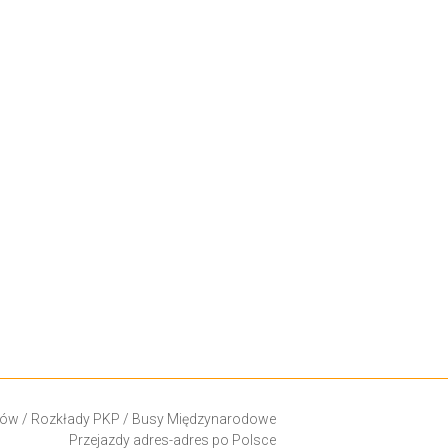
ków
/
Rozkłady PKP
/
Busy Międzynarodowe
Przejazdy adres-adres po Polsce