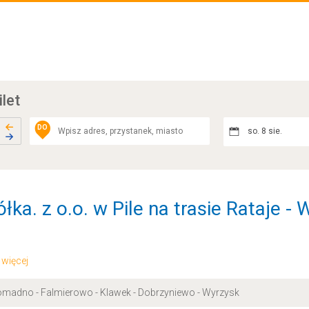
ilet
DO
so. 8 sie.
ka. z o.o. w Pile na trasie Rataje - 
.. więcej
 Gromadno - Falmierowo - Klawek - Dobrzyniewo - Wyrzysk