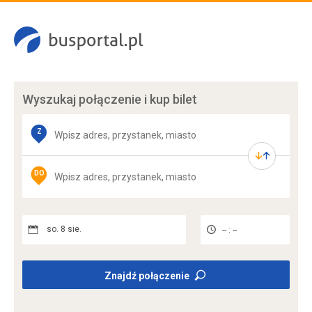
Wyszukaj połączenie
i kup bilet
Z
DO
so. 8 sie.
-- : --
Znajdź połączenie