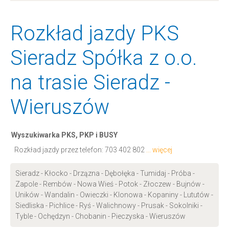
Rozkład jazdy PKS
Sieradz Spółka z o.o.
na trasie Sieradz -
Wieruszów
Wyszukiwarka PKS, PKP i BUSY
Rozkład jazdy przez telefon:
703 402 802
... więcej
Sieradz - Kłocko - Drzązna - Dębołęka - Tumidaj - Próba -
Zapole - Rembów - Nowa Wieś - Potok - Złoczew - Bujnów -
Uników - Wandalin - Owieczki - Klonowa - Kopaniny - Lututów -
Siedliska - Pichlice - Ryś - Walichnowy - Prusak - Sokolniki -
Tyble - Ochędzyn - Chobanin - Pieczyska - Wieruszów