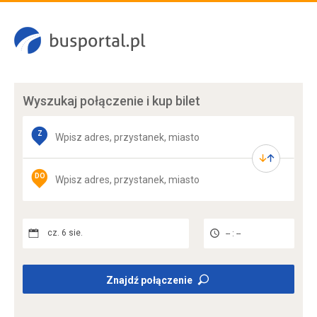
Wyszukaj połączenie
i kup bilet
Z
DO
cz. 6 sie.
-- : --
Znajdź połączenie