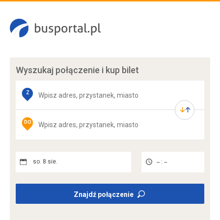
Wyszukaj połączenie
i kup bilet
Z
DO
so. 8 sie.
-- : --
Znajdź połączenie