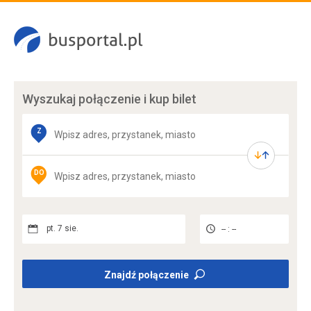
Wyszukaj połączenie
i kup bilet
Z
DO
pt. 7 sie.
-- : --
Znajdź połączenie