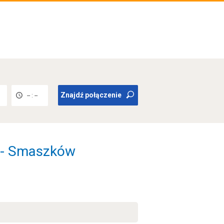
Znajdź połączenie
-- : --
n - Smaszków