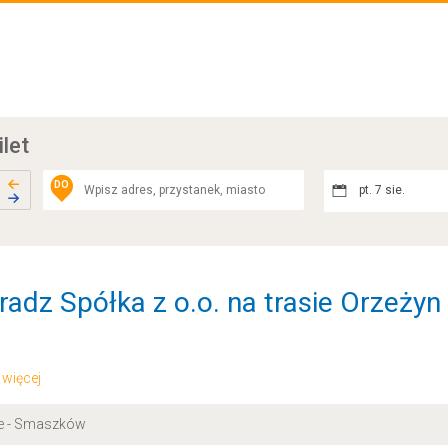
ilet
DO
pt. 7 sie.
radz Spółka z o.o. na trasie Orzeży
.. więcej
ce - Smaszków