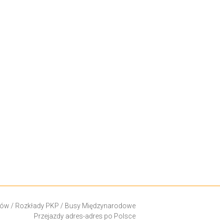
ków
/
Rozkłady PKP
/
Busy Międzynarodowe
Przejazdy adres-adres po Polsce