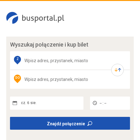
Wyszukaj połączenie
i kup bilet
Z
DO
cz. 6 sie.
-- : --
Znajdź połączenie