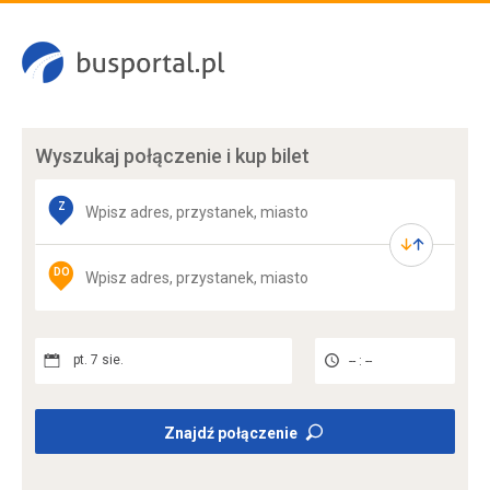
Wyszukaj połączenie
i kup bilet
Z
DO
pt. 7 sie.
-- : --
Znajdź połączenie