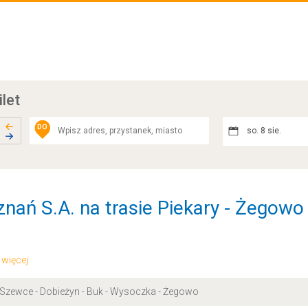
ilet
DO
so. 8 sie.
nań S.A. na trasie Piekary - Żegowo
.. więcej
- Szewce - Dobieżyn - Buk - Wysoczka - Żegowo