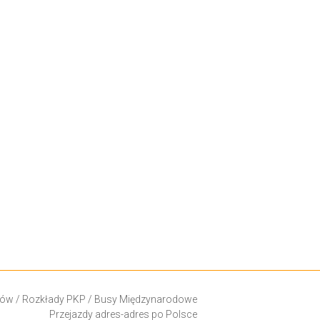
ków
/
Rozkłady PKP
/
Busy Międzynarodowe
Przejazdy adres-adres po Polsce