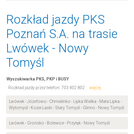
Rozkład jazdy PKS
Poznań S.A. na trasie
Lwówek - Nowy
Tomyśl
Wyszukiwarka PKS, PKP i BUSY
Rozkład jazdy przez telefon:
703 402 802
... więcej
Lwówek - Józefowo - Chmielinko - Lipka Wielka - Mała Lipka -
Wytomyśl - Kozie Laski - Stary Tomyśl - Glinno - Nowy Tomyśl
Lwówek - Grońsko - Bolewice - Przyłęk - Nowy Tomyśl