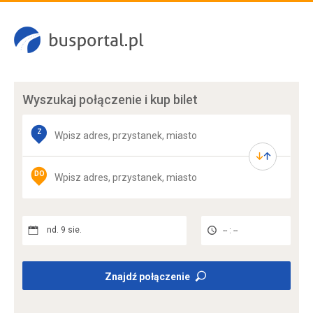
Wyszukaj połączenie
i kup bilet
Z
DO
nd. 9 sie.
-- : --
Znajdź połączenie