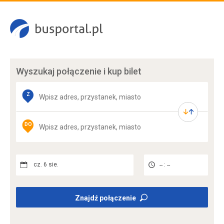
Wyszukaj połączenie
i kup bilet
Z
DO
cz. 6 sie.
-- : --
Znajdź połączenie