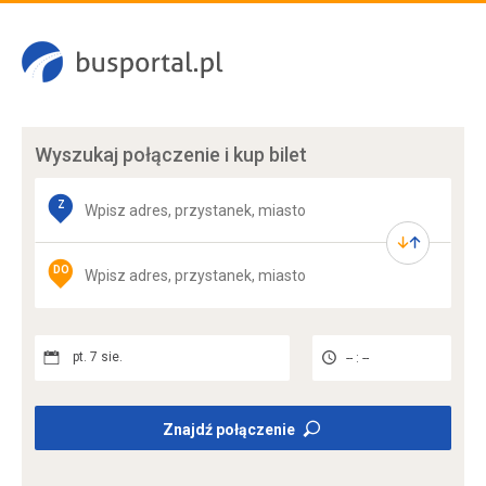
Wyszukaj połączenie
i kup bilet
Z
DO
pt. 7 sie.
-- : --
Znajdź połączenie