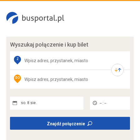
Wyszukaj połączenie
i kup bilet
Z
DO
so. 8 sie.
-- : --
Znajdź połączenie