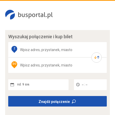
Wyszukaj połączenie
i kup bilet
Z
DO
nd. 9 sie.
-- : --
Znajdź połączenie