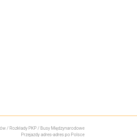
ków
/
Rozkłady PKP
/
Busy Międzynarodowe
Przejazdy adres-adres po Polsce