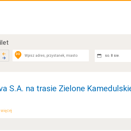
ilet
DO
so. 8 sie.
a S.A. na trasie Zielone Kamedulskie
.. więcej