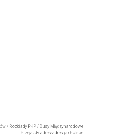
ków
/
Rozkłady PKP
/
Busy Międzynarodowe
Przejazdy adres-adres po Polsce