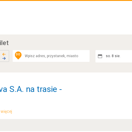
ilet
DO
so. 8 sie.
 S.A. na trasie -
.. więcej