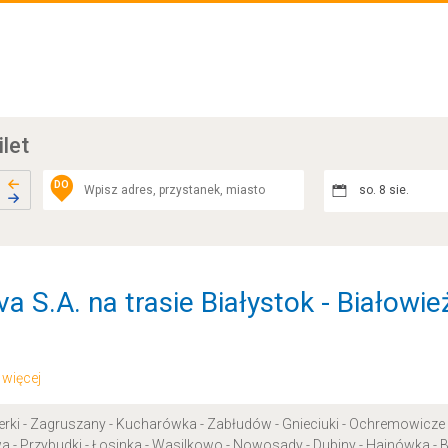
ilet
DO
so. 8 sie.
 S.A. na trasie Białystok - Białowie
.. więcej
Zwierki - Zagruszany - Kucharówka - Zabłudów - Gnieciuki - Ochremowicze
- Przybudki - Łosinka - Wasilkowo - Nowosady - Dubiny - Hajnówka - 