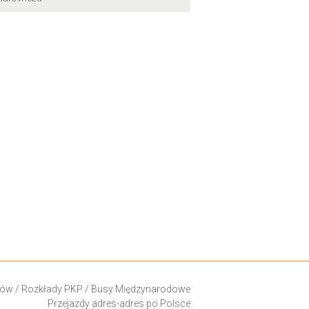
ków
/
Rozkłady PKP
/
Busy Międzynarodowe
Przejazdy adres-adres po Polsce