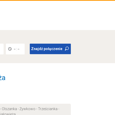
Znajdź połączenie
-- : --
ża
 - Olszanka - Żywkowo - Trześcianka -
Białowieża