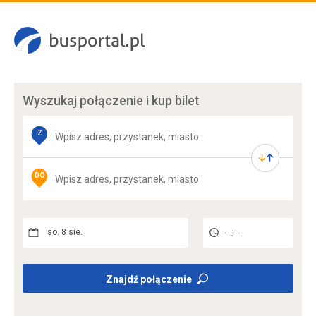
Wyszukaj połączenie
i kup bilet
Z
DO
so. 8 sie.
-- : --
Znajdź połączenie