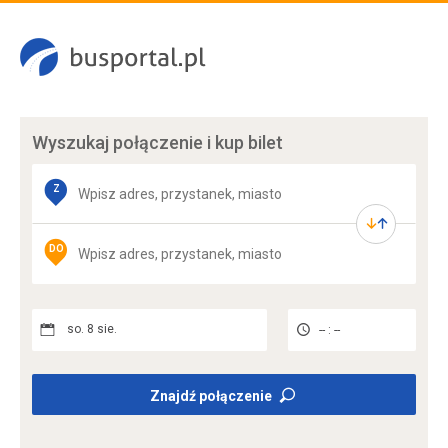
Wyszukaj połączenie
i kup bilet
Z
DO
so. 8 sie.
-- : --
Znajdź połączenie