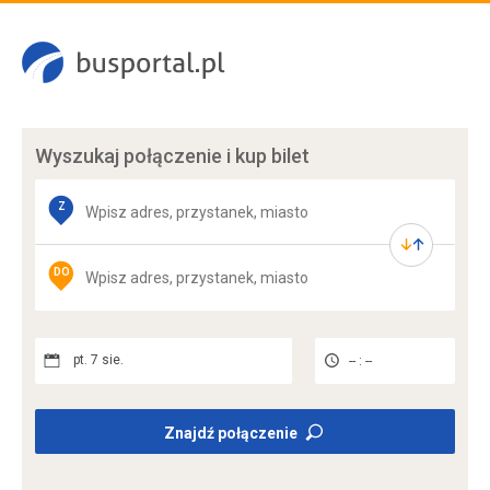
Wyszukaj połączenie
i kup bilet
Z
DO
pt. 7 sie.
-- : --
Znajdź połączenie