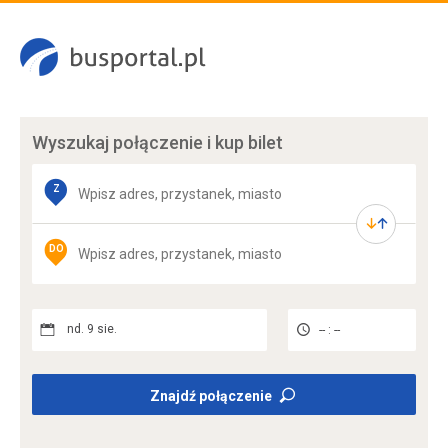
Wyszukaj połączenie
i kup bilet
Z
DO
nd. 9 sie.
-- : --
Znajdź połączenie